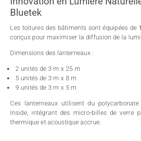
Innovation en Lumière Naturell
Bluetek
Les toitures des bâtiments sont équipées de
1
conçus pour maximiser la diffusion de la lumiè
Dimensions des lanterneaux :
2 unités de 3 m x 25 m
5 unités de 3 m x 8 m
9 unités de 3 m x 5 m
Ces lanterneaux utilisent du polycarbona
Inside
, intégrant des micro-billes de verre 
thermique et acoustique accrue.