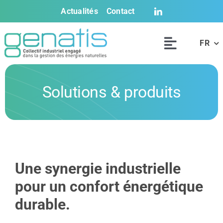
Passer
Actualités
Contact
au
contenu
FR
Navigati
à
L’offre Genatis
bascule
Solutions & produits
Solutions & pro
Références
Le Labo
Une synergie industrielle
Documentation
pour un confort énergétique
durable.
Outils web