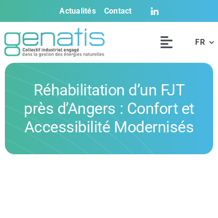
Passer
Actualités
Contact
au
contenu
FR
Navigati
à
L’offre Genatis
bascule
Réhabilitation d’un FJT
Solutions & pro
près d’Angers : Confort et
Accessibilité Modernisés
Références
Le Labo
Documentation
Outils web